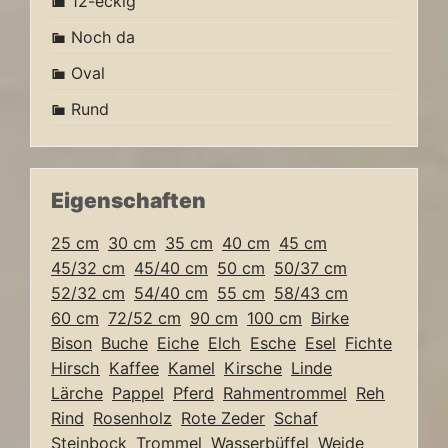
12-eckig
Noch da
Oval
Rund
Eigenschaften
25 cm
30 cm
35 cm
40 cm
45 cm
45/32 cm
45/40 cm
50 cm
50/37 cm
52/32 cm
54/40 cm
55 cm
58/43 cm
60 cm
72/52 cm
90 cm
100 cm
Birke
Bison
Buche
Eiche
Elch
Esche
Esel
Fichte
Hirsch
Kaffee
Kamel
Kirsche
Linde
Lärche
Pappel
Pferd
Rahmentrommel
Reh
Rind
Rosenholz
Rote Zeder
Schaf
Steinbock
Trommel
Wasserbüffel
Weide