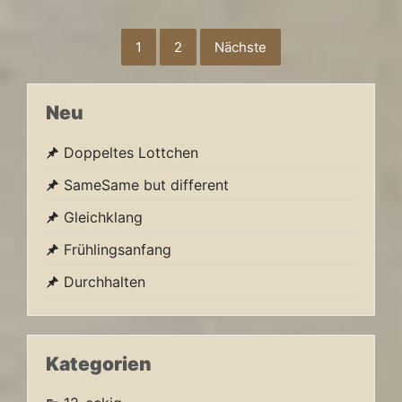
Seitennummerierung
1
2
Nächste
der
Beiträge
Neu
Doppeltes Lottchen
SameSame but different
Gleichklang
Frühlingsanfang
Durchhalten
Kategorien